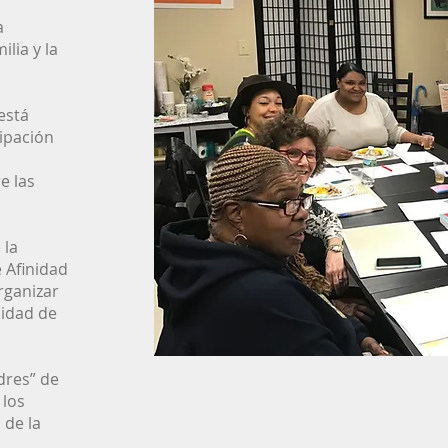
a
ilia y la
está
ipación
e las
 la
 Afinidad
rganizar
lidad de
dres” de
 los
 de la