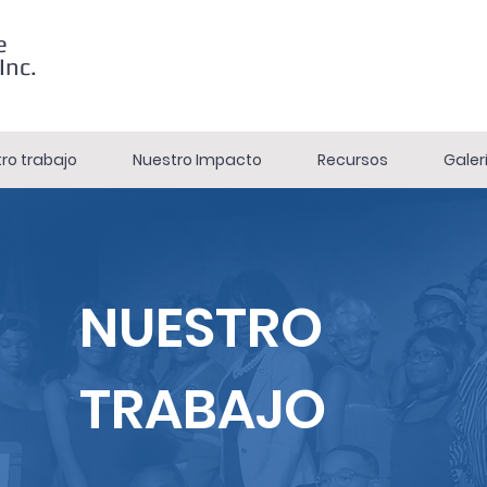
e
Inc.
ro trabajo
Nuestro Impacto
Recursos
Galer
NUESTRO
TRABAJO